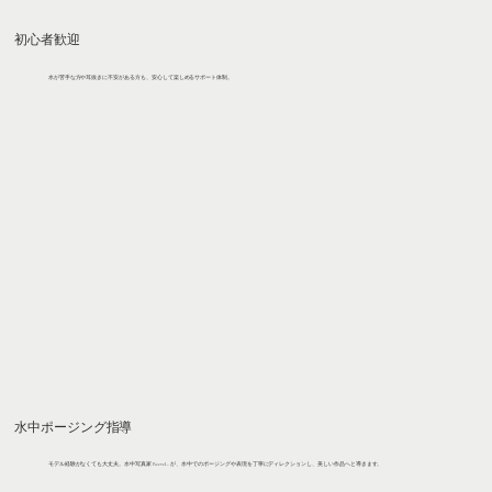
初心者歓迎
水が苦手な方や耳抜きに不安がある方も、安心して楽しめるサポート体制。
水中ポージング指導
モデル経験がなくても大丈夫。水中写真家 Reeve L. が、水中でのポージングや表現を丁寧にディレクションし、美しい作品へと導きます。