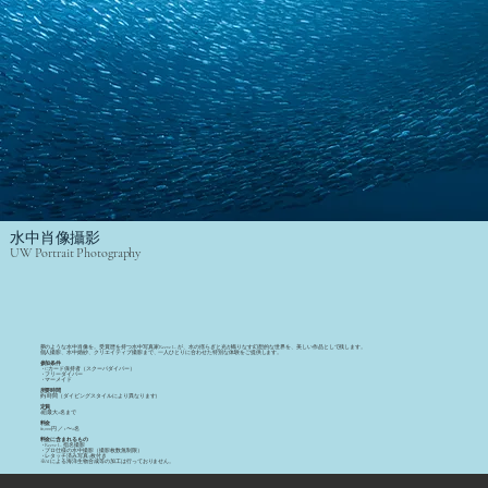
水中肖像攝影
UW Portrait Photography
夢のような水中肖像を。受賞歴を持つ水中写真家 Reeve L. が、水の揺らぎと光が織りなす幻想的な世界を、美しい作品として残します。
個人撮影、水中婚紗、クリエイティブ撮影まで、一人ひとりに合わせた特別な体験をご提供します。
参加条件
・Cカード保持者（スクーバダイバー）
・フリーダイバー
・マーメイド
所要時間
約1時間（ダイビングスタイルにより異なります）
定員
1組最大2名まで
料金
60,000円 ／ 1〜2名
料金に含まれるもの
・Reeve L. 指名撮影
・プロ仕様の水中撮影（撮影枚数無制限）
・レタッチ済み写真3枚付き
※AIによる海洋生物合成等の加工は行っておりません。