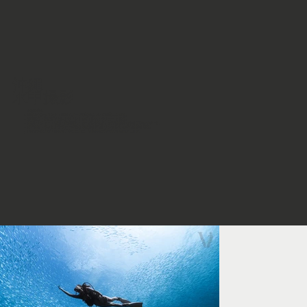
沖縄
水中撮影
撮影の流れ
事前カウンセリング：撮影イメージや衣装について事前にご相談。
現地集合：指定ダイビングポイントにてインストラクターと集合。
撮影レクチャー：表情・髪の流れ・ポージングなど、水中撮影のコツを丁寧にサポート。
水中撮影：フォトグラファーが動きや表情をディレクションしながら撮影を進行。
レタッチ仕上げ：作品を丁寧に仕上げ、幻想的な水中写真をお届けします。