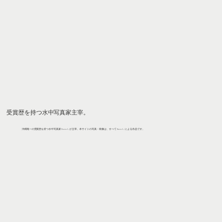
受賞歴を持つ水中写真家主宰。
沖縄唯一の受賞歴を持つ水中写真家 Reeve L. が主宰。本サイトの写真・映像は、すべて Reeve L. による作品です。